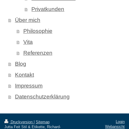
Privatkunden
Über mich
Philosophie
Vita
Referenzen
Blog
Kontakt
Impressum
Datenschutzerklärung
Login
Druckversion
|
Sitemap
Webansicht
Jutta Feit Stil & Etikette, Richard-